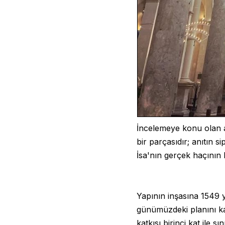
İncelemeye konu olan an
bir parçasıdır; anıtın si
İsa'nın gerçek haçının 
Yapının inşasına 1549 y
günümüzdeki planını kaz
katkısı birinci kat ile sını