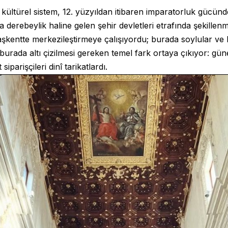
a kültürel sistem, 12. yüzyıldan itibaren imparatorluk gücü
a derebeylik haline gelen şehir devletleri etrafında şekille
aşkentte merkezileştirmeye çalışıyordu; burada soylular ve la
urada altı çizilmesi gereken temel fark ortaya çıkıyor: gün
siparişçileri dinî tarikatlardı.