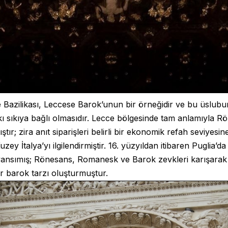
Bazilikası, Leccese Barok’unun bir örneğidir ve bu üslubun a
 sıkıya bağlı olmasıdır. Lecce bölgesinde tam anlamıyla Rön
tır; zira anıt siparişleri belirli bir ekonomik refah seviyesin
ey İtalya’yı ilgilendirmiştir. 16. yüzyıldan itibaren Puglia’da
yansımış; Rönesans, Romanesk ve Barok zevkleri karışarak
r barok tarzı oluşturmuştur.