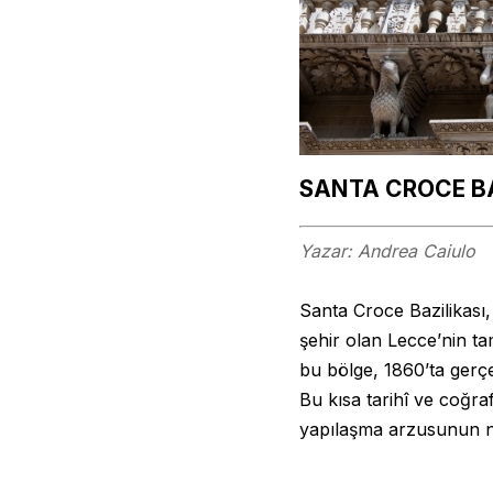
SANTA CROCE BA
Yazar: Andrea Caiulo
Santa Croce Bazilikası,
şehir olan Lecce’nin ta
bu bölge, 1860’ta gerçe
Bu kısa tarihî ve coğraf
yapılaşma arzusunun na