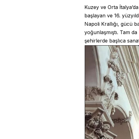
Kuzey ve Orta İtalya’d
başlayan ve 16. yüzyıld
Napoli Krallığı, gücü b
yoğunlaşmıştı. Tam da b
şehirlerde başlıca sanat 